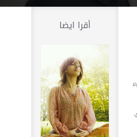
أقرا ايضا
لا
ي