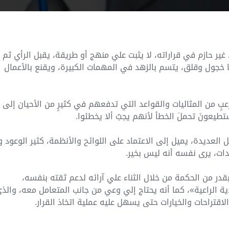
ير حازم في قراراته، لا يثبت علي منهج أو طريقة، يقبل الرأي ثم
خجول وقلق، يتسم بالزهد في المهمات الكبيرة، ويقنع بالأعمال
ٍ من المثاليات والقواعد التي تدفعهم في كثيرٍ من الأحيان إلى
تطيعونَ تحملَ الخطأ لأنهم يجبُ ألا يخطئوا.
لعديدة، يميل إلى الاعتماد على اللوائح والأنظمة، كثير الوعود و
دات، يرى نفسه أنه ليس بخير.
در من الحكمة من خلال الثناء علي آرائه لدعم ثقته بنفسه،
ة الراعية»، كما أنه يحتاج إلي وعي من جانب المتعامل معه، والذ
قتراحات والخيارات حتى يسهل عليه عملية اتخاذ القرار.