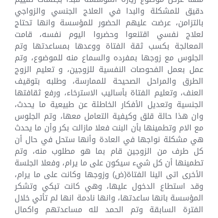
دقيق للمشكلة والبدا في العلاج الجنسي والزواجي
بالتزامن، عرضت عليهم الحضور للمؤسسة وانها تحتاج
لعلاج نفسي اقتنعوا وحضروا اليوم نفسه، قامت
المعالجة بكسب ثقة الفتاة ووعدها بمساعدتها وتم
الجلوس مع زوجها بمفرده والسماع منه للموضوع، وتم
عمل بعمل الفحوصات النفسية للزوجين، و تعليم الزوج
الطرق والمراحل الصحيحة للممارسة، وطلبه بتوقيف
العنف، وتعليم الفتاة بأساليب الاسترخاء، ورفع ثقافتها
الجنسية وتعديل الأفكار الخاطئة عن طبيعية ما يحدث،
وان هذا حالة قلق وكيفية التعامل معها، وتم الجلوس
مع الام وتطمينها بأن البنت فعلا مازالت بكر وأن ما يحدث
هي مشكلة نواجها في العادة وأنها ستحل في حال أن
كل طرف من الزوجين قام بما هو مطلوب منه، وتم
تطمينها أن كل شيء سيكون على ما يرام، وفعلا الجلسة
الأخرى اتى الينا الفتاة(ض) وزوجها وكانت على ما يرام،
وقد استطاع الدخول عليها، وهي كانت تبكي وتشكر
المؤسسة بانها ساعدتها، وانها نادمة انها لم تأتي خلال
الفترة السابقة وتم الحمد لله مساعدتهم واكمال