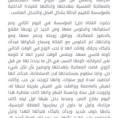
بالمعالجة النفسية بتهدئتها واحالتها للعيادة الداخلية
بالمؤسسة لتقييم الحالة بشكل افضل والتدخل المناسب .
حضرت الفتاة (ض) للمؤسسة في اليوم الثاني وتم
استقبالها والجلوس معها ومن الجيد ان زوجها مقتنع
بالحضور للمعالجة، ووافق زوجته وحضر معها ومع
والدتها، تم الجلوس مع الفتاة وسماع شكواها فبدأت
بالبكاء بحرقة، وقالت انها لا تحب الزوج في الوقت الحالي
كونه قاسي معها، وبنفس الوقت تصرح انها لا تلومه
على تصرفاته، كونها السبب في كل ما يحدث لها من قبل
الزوج، قامت المعالجة بتهدئتها وتوضيح بأن لكل شيء
حل، واننا سنقوم بمساعدتها قدر الاستطاعة، فحكت انها
انخطبت لمدة اربع سنوات، وانها تزوجت عن حب، وكانت
تعيش بالعاصمة ووافقت على العيش بقريته لحبها له،
وتزوجت قبل سنة وخمسة اشهر وانها كانت منتظرة هذا
اليوم بفارغ الصبر، وعندما دخل عليها اول ليله كانت
مرتاحة، واول ما حاول ان يمارسوا العلاقة الجنسية،
جاءها خوف شديد وبدأت بالبكاء فتركها لتهدا واجل
الموضوع حتى تهدا، لكنها من بعد تلك الليلة أصبح كل