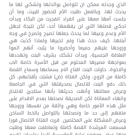
الذي وجدته ممكن ان تتواصل بوالدتها وتشكي لها ما
يحدث لها، وبالفعل طلبت الأم للحضور للبيت، وما أن
جلست أمها معها على انفراد انفجرت من البكاء وبدأت
تحكي قصتها التي لن يفهمها أحد، لكن نتيجة لجهل
الأم وعدم وعيها لما يحدث جعلها تصيح وتصرخ في وجه
أبنتها، كيف حدث هذا ولم تخبرها ولماذا كذبت هي
وزوجها عليهم جميعا وأحضروا ما يثبت أنهم اتموا
العلاقة الجنسية، وبدأت تشكك بشرف البنت وتهددها
بمواجهة مصيرها المحتوم من قبل الأسرة خاصة الاب
والاخوة، حاولت البنت اقناع الام بسماعها وسماع القصة
كاملة من الزوج، ولكن الفتاة (ض) فشلت بأقناعهم، كل
ذلك دفع البنت للاتصال بصديقتها التي في الجامعة
وعرض معانتها وأنهت حديثها بأنها ستلجئ للانتحار
وانهاء المعاناة لكن الصديقة نصحتها بعدم الاقدام على
مثل هذه الأمور خاصة وهي واثقة من نفسها وزوجها
متفهم إلى حد ما ونصحتها بالتواصل بالخط الساخن
وعرض المشكلة على المختصين قررت الفتاة الاتصال فورا
فسمعت المرشدة القصة كاملة وتعاطفت معها وطلبت
منها عرض موضوع زيارة المؤسسة للبدا بجلسات تقييم