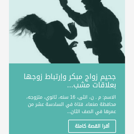
جحيم زواج مبكر وإرتباط زوجها
بعلاقات مشب...
الاسم: م . ن، انثى، 16 سنه، ثانوي، متزوجه،
محافظة صنعاء. فتاة في السادسة عشر من
عمرها في الصف الثان...
أقرا القصة كاملة