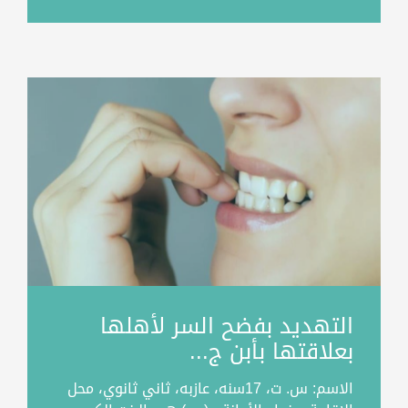
التهديد بفضح السر لأهلها
بعلاقتها بأبن ج...
الاسم: س. ت، 17سنه، عازبه، ثاني ثانوي، محل