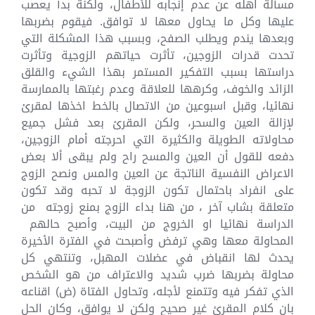
مسألة اهله عن عدم إنجابه للأطفال، ولكنة بدأ يعصب
عليها وكل ما يحاول معها لا توافق. فيقوم بضربها
وبعدها يندم ويطلب الصفح، وبسبب هذا المشكلة التي
تحدت قدرات الزوجين، تأثرت حياتهم الزوجية وتأثرت
دراستها بسبب التفكير المستمر بهذا الشيء والقلق
الزائد والخوف، وكرهها للعلاقة وعدم رغبتها بالممارسة
نهائيا، وقبل اسبوعين من الاتصال بالخط اخذها لمقرئ
لإزالة العين والسحر، ولكن المقرئ بعد فشل جميع
محاولاته الطويلة والكثيرة التي احرجته أمام الزوجين،
دفعه للقول أن العين والمسح راح ولم يبقى ألا بعض
الاعراض النفسية الناتجة عن العين والمس ونصح الزوج
على انفراد باحتمال تكون الزوجة لا تحبه وقد تكون
متعلقة بشاب آخر ، من هنا بداء الزوج بمنع زوجته من
الدراسة نهائيا او الخروج من البيت، وأصبح حالهم
المحاولة معها وهي ترفض وأصبحت في الفترة الأخيرة
يحدث لها انقباض في عضلات المهبل، وتنتهي كل
محاولة بضربها ضرب شديد والاعتراف من هو الشخص
الذي تفكر فيه وتتمنع لأجله، وتحاول الفتاة (ض) اقناعه
بان كلام المقرئ غير صحيح ولكن لا يوافق، وكان الحل