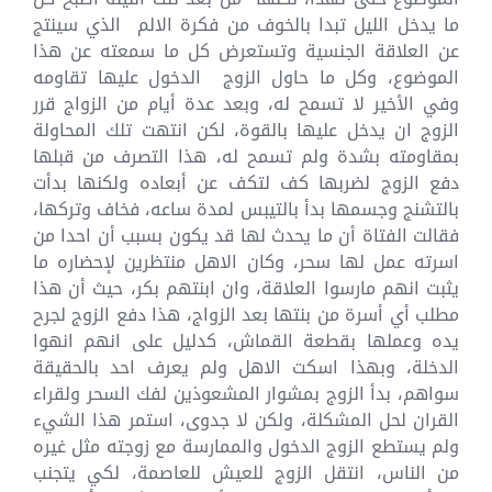
ما يدخل الليل تبدا بالخوف من فكرة الالم الذي سينتج
عن العلاقة الجنسية وتستعرض كل ما سمعته عن هذا
الموضوع، وكل ما حاول الزوج الدخول عليها تقاومه
وفي الأخير لا تسمح له، وبعد عدة أيام من الزواج قرر
الزوج ان يدخل عليها بالقوة، لكن انتهت تلك المحاولة
بمقاومته بشدة ولم تسمح له، هذا التصرف من قبلها
دفع الزوج لضربها كف لتكف عن أبعاده ولكنها بدأت
بالتشنج وجسمها بدأ بالتيبس لمدة ساعه، فخاف وتركها،
فقالت الفتاة أن ما يحدث لها قد يكون بسبب أن احدا من
اسرته عمل لها سحر، وكان الاهل منتظرين لإحضاره ما
يثبت انهم مارسوا العلاقة، وان ابنتهم بكر، حيث أن هذا
مطلب أي أسرة من بنتها بعد الزواج، هذا دفع الزوج لجرح
يده وعملها بقطعة القماش، كدليل على انهم انهوا
الدخلة، وبهذا اسكت الاهل ولم يعرف احد بالحقيقة
سواهم، بدأ الزوج بمشوار المشعوذين لفك السحر ولقراء
القران لحل المشكلة، ولكن لا جدوى، استمر هذا الشيء
ولم يستطع الزوج الدخول والممارسة مع زوجته مثل غيره
من الناس، انتقل الزوج للعيش للعاصمة، لكي يتجنب