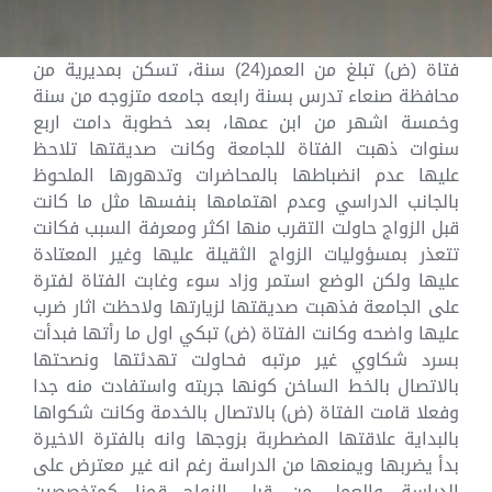
فتاة (ض) تبلغ من العمر(24) سنة، تسكن بمديرية من
محافظة صنعاء تدرس بسنة رابعه جامعه متزوجه من سنة
وخمسة اشهر من ابن عمها، بعد خطوبة دامت اربع
سنوات ذهبت الفتاة للجامعة وكانت صديقتها تلاحظ
عليها عدم انضباطها بالمحاضرات وتدهورها الملحوظ
بالجانب الدراسي وعدم اهتمامها بنفسها مثل ما كانت
قبل الزواج حاولت التقرب منها اكثر ومعرفة السبب فكانت
تتعذر بمسؤوليات الزواج الثقيلة عليها وغير المعتادة
عليها ولكن الوضع استمر وزاد سوء وغابت الفتاة لفترة
على الجامعة فذهبت صديقتها لزيارتها ولاحظت اثار ضرب
عليها واضحه وكانت الفتاة (ض) تبكي اول ما رأتها فبدأت
بسرد شكاوي غير مرتبه فحاولت تهدئتها ونصحتها
بالاتصال بالخط الساخن كونها جربته واستفادت منه جدا
وفعلا قامت الفتاة (ض) بالاتصال بالخدمة وكانت شكواها
بالبداية علاقتها المضطربة بزوجها وانه بالفترة الاخيرة
بدأ يضربها ويمنعها من الدراسة رغم انه غير معترض على
الدراسة والعمل من قبل الزواج قمنا كمتخصصين